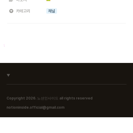
카테고리
채널
▼
Copyright 2026. 노션인사이드 all rights reserved
notioninside.official@gmail.com